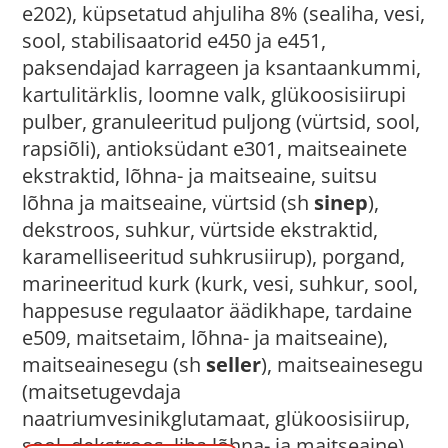
e202), küpsetatud ahjuliha 8% (sealiha, vesi,
sool, stabilisaatorid e450 ja e451,
paksendajad karrageen ja ksantaankummi,
kartulitärklis, loomne valk, glükoosisiirupi
pulber, granuleeritud puljong (vürtsid, sool,
rapsiõli), antioksüdant e301, maitseainete
ekstraktid, lõhna- ja maitseaine, suitsu
lõhna ja maitseaine, vürtsid (sh
sinep
),
dekstroos, suhkur, vürtside ekstraktid,
karamelliseeritud suhkrusiirup), porgand,
marineeritud kurk (kurk, vesi, suhkur, sool,
happesuse regulaator äädikhape, tardaine
e509, maitsetaim, lõhna- ja maitseaine),
maitseainesegu (sh
seller
), maitseainesegu
(maitsetugevdaja
naatriumvesinikglutamaat, glükoosisiirup,
sool, dekstroos, liha lõhna- ja maitseaine).