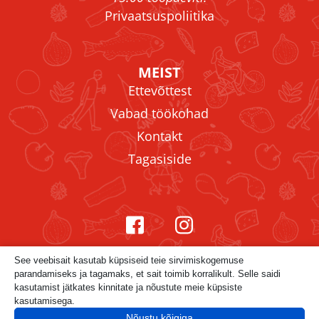
Privaatsuspoliitika
MEIST
Ettevõttest
Vabad töökohad
Kontakt
Tagasiside
See veebisait kasutab küpsiseid teie sirvimiskogemuse
parandamiseks ja tagamaks, et sait toimib korralikult. Selle saidi
kasutamist jätkates kinnitate ja nõustute meie küpsiste
kasutamisega.
Nõustu kõigiga