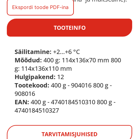
Ekspordi toode PDF-ina
TOOTEINFO
Säilitamine:
+2…+6 °C
Mõõdud:
400 g: 114x136x70 mm 800
g: 114x136x110 mm
Hulgipakend:
12
Tootekood:
400 g - 904016 800 g -
908016
EAN:
400 g - 4740184510310 800 g -
4740184510327
TARVITAMISJUHISED