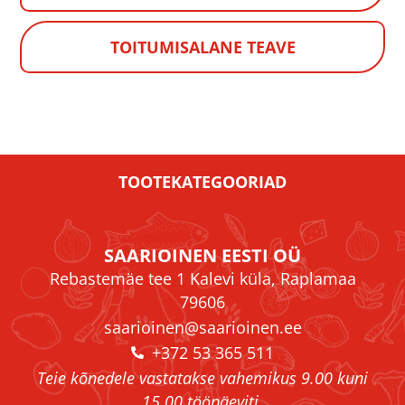
TOITUMISALANE TEAVE
TOOTEKATEGOORIAD
SAARIOINEN EESTI OÜ
Rebastemäe tee 1 Kalevi küla, Raplamaa
79606
saarioinen@saarioinen.ee
+372 53 365 511
Teie kõnedele vastatakse vahemikus 9.00 kuni
15.00 tööpäeviti.