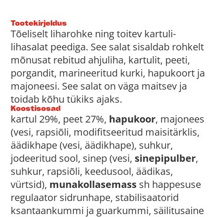
Tootekirjeldus
Tõeliselt liharohke ning toitev kartuli-
lihasalat peediga. See salat sisaldab rohkelt
mõnusat rebitud ahjuliha, kartulit, peeti,
porgandit, marineeritud kurki, hapukoort ja
majoneesi. See salat on väga maitsev ja
toidab kõhu tükiks ajaks.
Koostisosad
kartul 29%, peet 27%,
hapukoor
, majonees
(vesi, rapsiõli, modifitseeritud maisitärklis,
äädikhape (vesi, äädikhape), suhkur,
jodeeritud sool, sinep (vesi,
sinepipulber
,
suhkur, rapsiõli, keedusool, äädikas,
vürtsid),
munakollasemass
sh happesuse
regulaator sidrunhape, stabilisaatorid
ksantaankummi ja guarkummi, säilitusaine